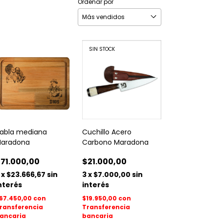
Ordenar por
SIN STOCK
abla mediana
Cuchillo Acero
aradona
Carbono Maradona
71.000,00
$21.000,00
x
$23.666,67
sin
3
x
$7.000,00
sin
nterés
interés
67.450,00
con
$19.950,00
con
ransferencia
Transferencia
ancaria
bancaria