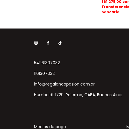
$61.275,00
co
Transferenci
bancaria
541161307032
1161307032
info@regalandopasion.com.ar
Humboldt 1729, Palermo, CABA, Buenos Aires
Medios de pago
M