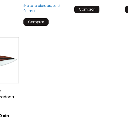
¡No te lo pierdas, es el
último!
o
aradona
0
0
sin