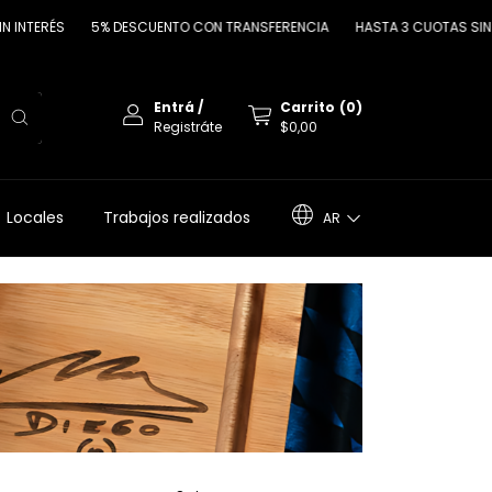
TERÉS
5% DESCUENTO CON TRANSFERENCIA
HASTA 3 CUOTAS SIN INT
Entrá
/
Carrito
(
0
)
Registráte
$0,00
Locales
Trabajos realizados
AR